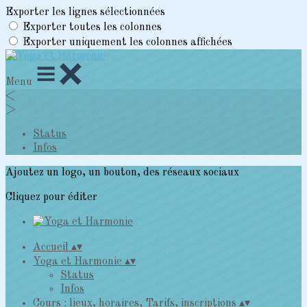
Exporter les lignes sélectionnées
Exporter toutes les colonnes
Exporter uniquement les colonnes affichées
Menu
<
>
Status
Infos
Ajoutez un logo, un bouton, des réseaux sociaux
Cliquez pour éditer
Accueil
▴
▾
Yoga et Harmonie
▴
▾
Status
Infos
Cours : lieux, horaires, Tarifs, inscriptions
▴
▾