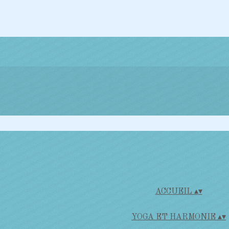
ACCUEIL
▴
▾
YOGA ET HARMONIE
▴
▾