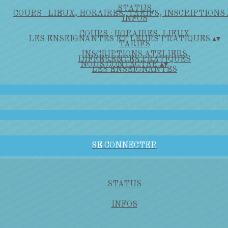
STATUS
COURS : LIEUX, HORAIRES, TARIFS, INSCRIPTIONS
INFOS
COURS : HORAIRES, LIEUX
LES ENSEIGNANTES ET LEURS PRATIQUES
▴
▾
TARIFS
INSCRIPTIONS ATELIERS
DIFFÉRENTES PRATIQUES
NOUS CONTACTER
▴
▾
LES ENSEIGNANTES
SE CONNECTER
STATUS
INFOS