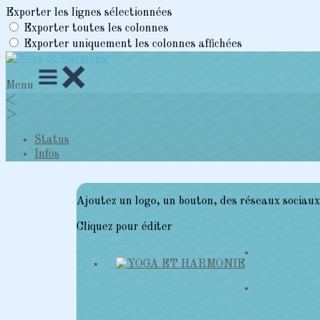
Exporter les lignes sélectionnées
Exporter toutes les colonnes
Exporter uniquement les colonnes affichées
Menu
<
>
Status
Infos
Ajoutez un logo, un bouton, des réseaux sociaux
Cliquez pour éditer