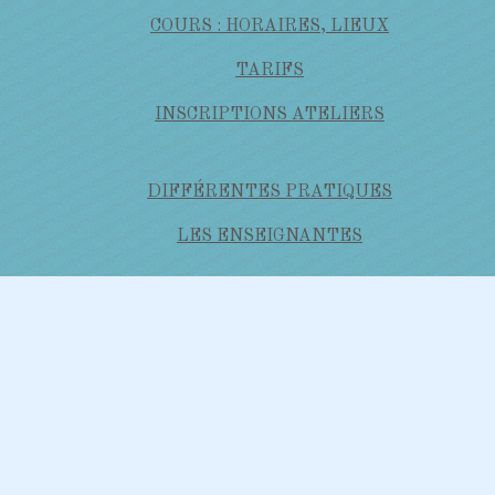
COURS : HORAIRES, LIEUX
TARIFS
INSCRIPTIONS ATELIERS
DIFFÉRENTES PRATIQUES
LES ENSEIGNANTES