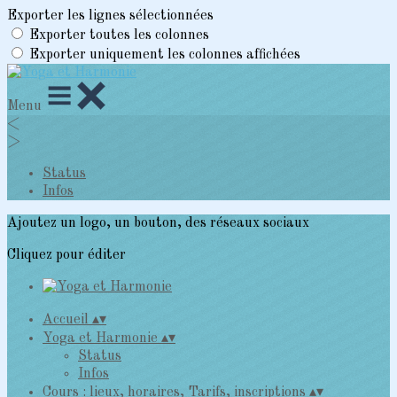
Exporter les lignes sélectionnées
Exporter toutes les colonnes
Exporter uniquement les colonnes affichées
Menu
<
>
Status
Infos
Ajoutez un logo, un bouton, des réseaux sociaux
Cliquez pour éditer
Accueil
▴
▾
Yoga et Harmonie
▴
▾
Status
Infos
Cours : lieux, horaires, Tarifs, inscriptions
▴
▾