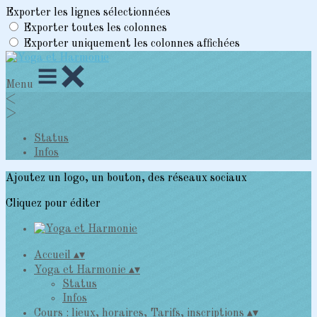
Exporter les lignes sélectionnées
Exporter toutes les colonnes
Exporter uniquement les colonnes affichées
Menu
<
>
Status
Infos
Ajoutez un logo, un bouton, des réseaux sociaux
Cliquez pour éditer
Accueil
▴
▾
Yoga et Harmonie
▴
▾
Status
Infos
Cours : lieux, horaires, Tarifs, inscriptions
▴
▾