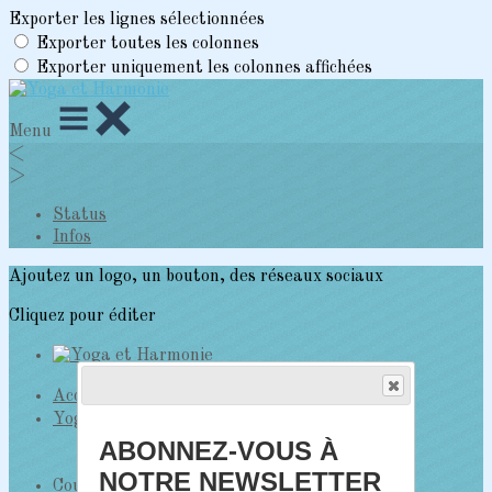
Exporter les lignes sélectionnées
Exporter toutes les colonnes
Exporter uniquement les colonnes affichées
Menu
<
>
Status
Infos
Ajoutez un logo, un bouton, des réseaux sociaux
Cliquez pour éditer
Accueil
▴
▾
Yoga et Harmonie
▴
▾
Status
ABONNEZ-VOUS À
Infos
NOTRE NEWSLETTER
Cours : lieux, horaires, Tarifs, inscriptions
▴
▾