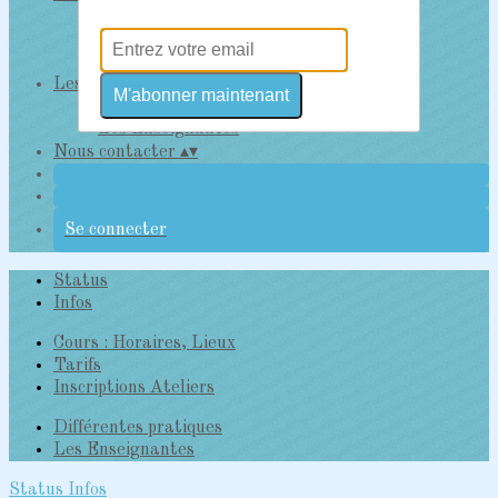
Cours : Horaires, Lieux
Tarifs
Inscriptions Ateliers
Les Enseignantes et leurs pratiques
▴
▾
M'abonner maintenant
Différentes pratiques
Les Enseignantes
Nous contacter
▴
▾
Se connecter
Status
Infos
Cours : Horaires, Lieux
Tarifs
Inscriptions Ateliers
Différentes pratiques
Les Enseignantes
Status
Infos